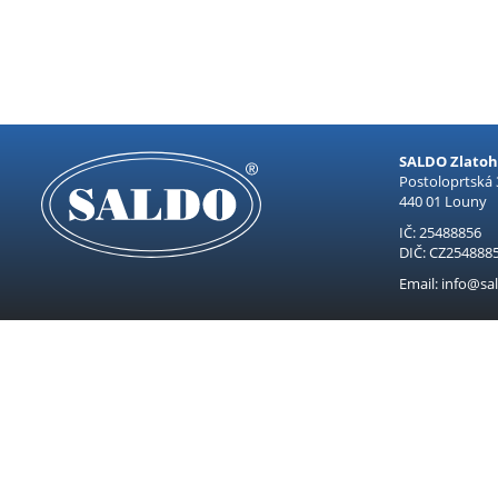
SALDO Zlatohl
Postoloprtská
440 01 Louny
IČ: 25488856
DIČ: CZ254888
Email: info@sal