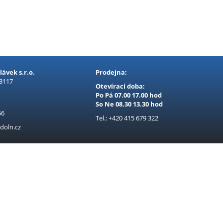
ávek s.r.o.
Prodejna:
 3117
Otevírací doba:
Po Pá 07.00 17.00 hod
So Ne 08.30 13.30 hod
56
Tel.: +420 415 679 322
doln.cz