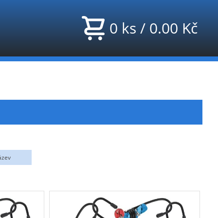
0
ks
/
0.00
Kč
ázev