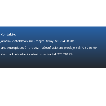
Kontakty:
Jaroslav Zlatohlávek ml. - majitel firmy, tel: 724 983 013
Jana Antropiusová - provozní účetní, asistent prodeje, tel: 775 710 754
Klaudia Al Abiadová - administrativa, tel: 775 710 754