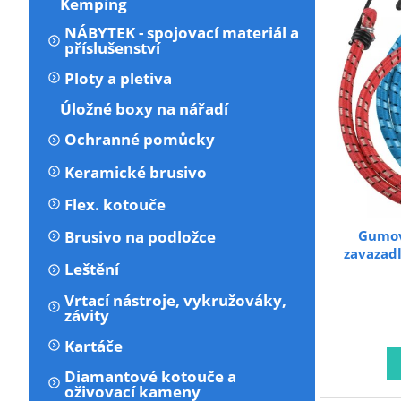
Kemping
NÁBYTEK - spojovací materiál a
příslušenství
Ploty a pletiva
Úložné boxy na nářadí
Ochranné pomůcky
Keramické brusivo
Flex. kotouče
Gumov
Brusivo na podložce
zavazad
Leštění
Vrtací nástroje, vykružováky,
závity
Kartáče
Diamantové kotouče a
oživovací kameny