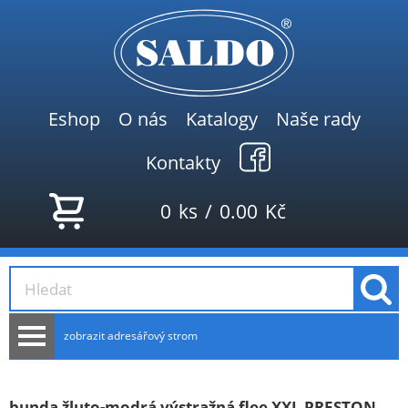
Eshop
O nás
Katalogy
Naše rady
Kontakty
0
ks
/
0.00
Kč
zobrazit adresářový strom
AKCE
NOVINKY
bunda žluto-modrá výstražná flee XXL PRESTON