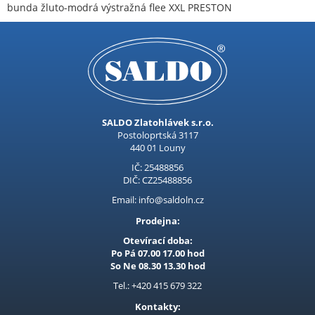
bunda žluto-modrá výstražná flee XXL PRESTON
SALDO Zlatohlávek s.r.o.
Postoloprtská 3117
440 01 Louny
IČ: 25488856
DIČ: CZ25488856
Email: info@saldoln.cz
Prodejna:
Otevírací doba:
Po Pá 07.00 17.00 hod
So Ne 08.30 13.30 hod
Tel.: +420 415 679 322
Kontakty: