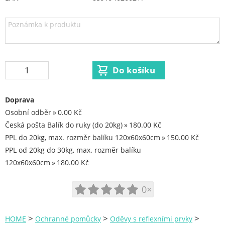
Spojovací materiál Hašpl
Stavební chemie DenBraven
Dedra nářadí
Železářství a domácí potřeby
Procraft
Doprava
Kubis
Osobní odběr
0.00 Kč
Prodejna LOUNY - nezařazené
Česká pošta Balík do ruky (do 20kg)
180.00 Kč
PPL do 20kg, max. rozměr balíku 120x60x60cm
150.00 Kč
Pracovní oděvy
PPL od 20kg do 30kg, max. rozměr balíku
Kouřovina
120x60x60cm
180.00 Kč
0×
>
>
>
HOME
Ochranné pomůcky
Oděvy s reflexními prvky