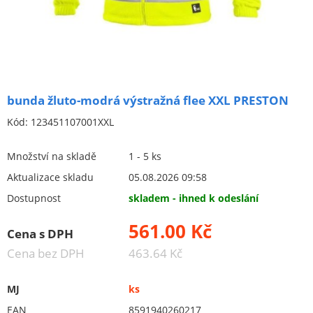
Roušky a respirátory
Nákoleníky a podložky
Oděvy s reflexními prvky
Keramické brusivo
bunda žluto-modrá výstražná flee XXL PRESTON
Flex. kotouče
Kód:
123451107001XXL
Brusivo na podložce
Množství na skladě
1 - 5 ks
Leštění
Aktualizace skladu
05.08.2026 09:58
Vrtací nástroje, vykružováky, závity
Dostupnost
skladem - ihned k odeslání
Kartáče
561.00 Kč
Cena s DPH
Diamantové kotouče a oživovací kameny
Cena bez DPH
463.64 Kč
Pilové kotouče
Spojovací materiál - sklad Louny
MJ
ks
EAN
8591940260217