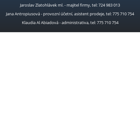
Jaroslav Zlatohlávek ml. - majitel firmy, tel: 724 983 013
Jana Antropiusová - provozní účetní, asistent prodeje, tel: 775 710 754
Klaudia Al Abiadová - administrativa, tel: 775 710 754