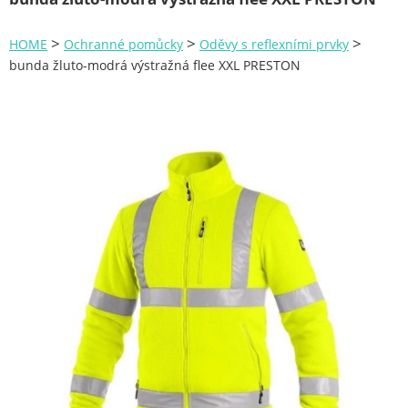
Zahrada
>
>
>
HOME
Ochranné pomůcky
Oděvy s reflexními prvky
Plachty
bunda žluto-modrá výstražná flee XXL PRESTON
Žebříky a schůdky
Stavební míchačky
NÁDOBY
Kemping
NÁBYTEK - spojovací materiál a příslušenství
Ploty a pletiva
Úložné boxy na nářadí
Ochranné pomůcky
Rukavice
Brýle
Helmy