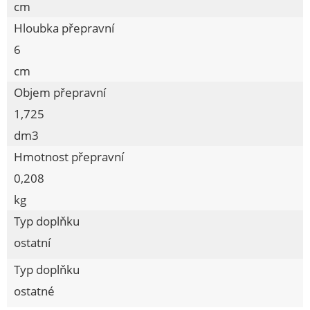
cm
Struny
Hloubka přepravní
Vodní program
6
Pistole PH
cm
Pistole růžicová
Objem přepravní
Zavlažovač
1,725
Držák na hadici
dm3
Rohože, sítě, ploty stínící, koberce
Hmotnost přepravní
Zahradní nábytek, houpačky, bazény
0,208
Substráty, hnojiva, jedy
kg
Typ doplňku
Zahradní osvětlení, topení
ostatní
ŽELEZÁŘSTVÍ
Typ doplňku
DOMÁCNOST
ostatné
Procraft