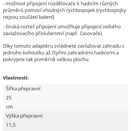
- možnost připojení rozdělovače k hadicím různých
Hrábě a příslušenství
průměrů pomocí vhodných rychlospojek (rychlospojky
nejsou součástí balení)
Krumpáče, lopaty, rýče, vidle
- široká rozteč připojení umožňuje připojení velkého
Hospodářské drobné ruční nářadí
zavlažovacího příslušenství (např. časovače)
Sekery a příslušenství, kalače, klíny
Díky tomuto adaptéru zvládnete zavlažovat zahradu z
Pletiva a příslušenství, sloupky, zemní vrtáky
jednoho kohoutku až čtyřmi zahradními hadicemi a
pokryjete tak poměrně velkou plochu.
Plachty, fólie, pytle, textilie, sítě
Meva + potřeby pro kempování
Vlastnosti:
Postřikovače, rozprašovače, konve
Šířka přepravní
Dřevovýrobky a příslušenství
25
Zahradní pily a příslušenství
cm
Hadice a příslušenství
Výška přepravní
11,5
Škrabky na led, hrabla, sůl