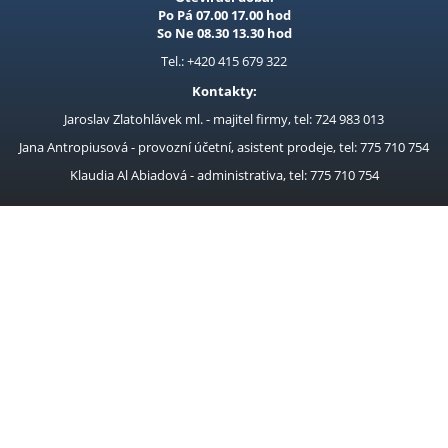
Po Pá 07.00 17.00 hod
So Ne 08.30 13.30 hod
Tel.: +420 415 679 322
Kontakty:
Jaroslav Zlatohlávek ml. - majitel firmy, tel: 724 983 013
Jana Antropiusová - provozní účetní, asistent prodeje, tel: 775 710 754
Klaudia Al Abiadová - administrativa, tel: 775 710 754