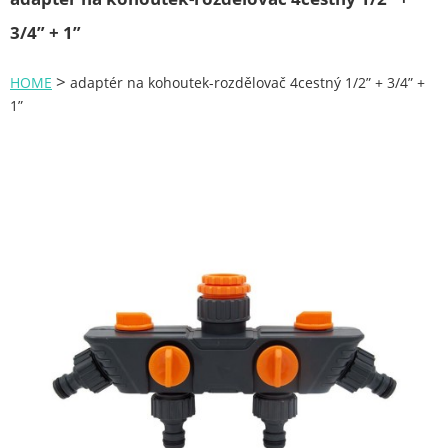
Zahrada
3/4” + 1”
Plachty
>
HOME
adaptér na kohoutek-rozdělovač 4cestný 1/2” + 3/4” +
Žebříky a schůdky
1”
Stavební míchačky
NÁDOBY
Kemping
NÁBYTEK - spojovací materiál a příslušenství
Ploty a pletiva
Úložné boxy na nářadí
Ochranné pomůcky
Keramické brusivo
Flex. kotouče