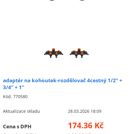
Brusivo na podložce
Leštění
Vrtací nástroje, vykružováky, závity
Kartáče
Diamantové kotouče a oživovací kameny
Pilové kotouče
Spojovací materiál - sklad Louny
adaptér na kohoutek-rozdělovač 4cestný 1/2” +
Spojovací materiál Hašpl
3/4” + 1”
Stavební chemie DenBraven
Kód:
770580
Dedra nářadí
Aktualizace skladu
28.03.2026 18:09
Železářství a domácí potřeby
174.36 Kč
Cena s DPH
Cenové akce