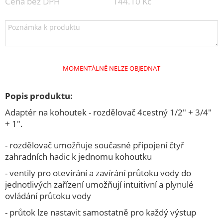
Cena bez DPH
144.10 Kč
ELEKTRO
KAMNA
KUCHYŇSKÉ POTŘEBY
M.A.T.ýsek
MOMENTÁLNĚ NELZE OBJEDNAT
Speciální akce
ZAHRADA
Popis produktu:
Kompostéry, koše na trávu, listí a jiné
Adaptér na kohoutek - rozdělovač 4cestný 1/2" + 3/4"
+ 1".
Kosy, srpy, nože, nůžky
- rozdělovač umožňuje současné připojení čtyř
Potřeby pro grilování
zahradních hadic k jednomu kohoutku
Truhlíky, květináče, lemy, palisády
- ventily pro otevírání a zavírání průtoku vody do
Zvířectvo - pasti, nádoby, pomůcky
jednotlivých zařízení umožňují intuitivní a plynulé
ovládání průtoku vody
Barely, sudy
- průtok lze nastavit samostatně pro každý výstup
Pomocníci na zahradu