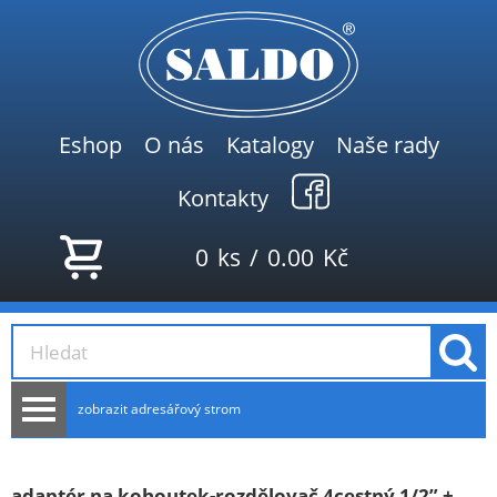
Eshop
O nás
Katalogy
Naše rady
Kontakty
0
ks
/
0.00
Kč
zobrazit adresářový strom
AKCE
NOVINKY
adaptér na kohoutek-rozdělovač 4cestný 1/2” +