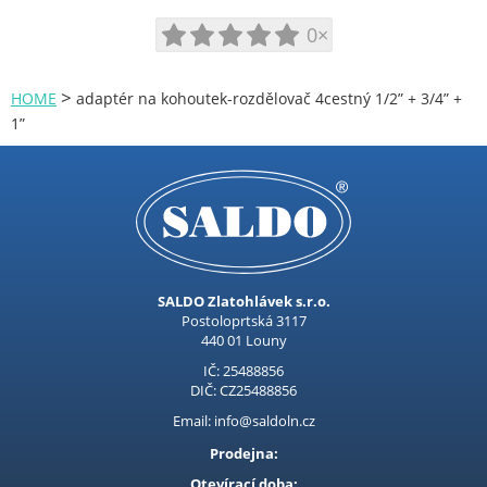
Kubis
0×
Prodejna LOUNY - nezařazené
>
HOME
adaptér na kohoutek-rozdělovač 4cestný 1/2” + 3/4” +
Pracovní oděvy
1”
Kouřovina
SALDO Zlatohlávek s.r.o.
Postoloprtská 3117
440 01 Louny
IČ: 25488856
DIČ: CZ25488856
Email: info@saldoln.cz
Prodejna:
Otevírací doba: