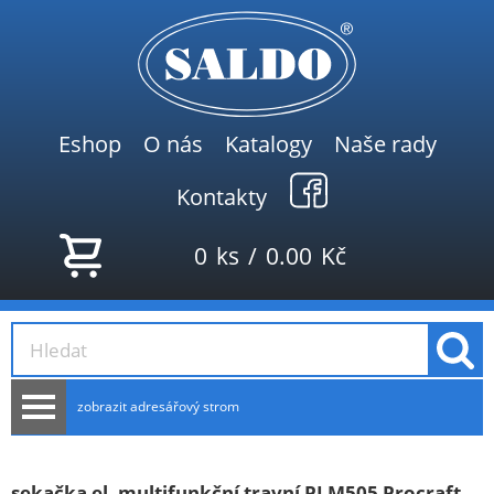
Eshop
O nás
Katalogy
Naše rady
Kontakty
0
ks
/
0.00
Kč
zobrazit adresářový strom
AKCE
NOVINKY
sekačka el. multifunkční travní PLM505 Procraft