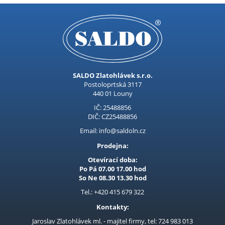
Kubis
Prodejna LOUNY - nezařazené
Pracovní oděvy
Kouřovina
SALDO Zlatohlávek s.r.o.
Postoloprtská 3117
440 01 Louny
IČ: 25488856
DIČ: CZ25488856
Email: info@saldoln.cz
Prodejna:
Otevírací doba:
Po Pá 07.00 17.00 hod
So Ne 08.30 13.30 hod
Tel.: +420 415 679 322
Kontakty:
Jaroslav Zlatohlávek ml. - majitel firmy, tel: 724 983 013