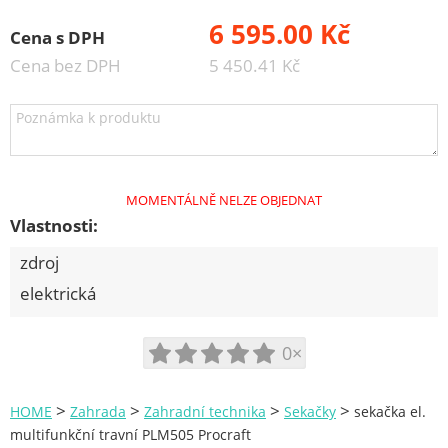
Brusivo na podložce
6 595.00 Kč
Cena s DPH
Leštění
Cena bez DPH
5 450.41 Kč
Vrtací nástroje, vykružováky, závity
Kartáče
Diamantové kotouče a oživovací kameny
Pilové kotouče
MOMENTÁLNĚ NELZE OBJEDNAT
Vlastnosti:
Spojovací materiál - sklad Louny
zdroj
elektrická
Spojovací materiál Hašpl
Stavební chemie DenBraven
0×
Dedra nářadí
Železářství a domácí potřeby
>
>
>
>
HOME
Zahrada
Zahradní technika
Sekačky
sekačka el.
multifunkční travní PLM505 Procraft
Procraft