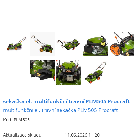
Hadice a příslušenství
Substráty
Plachty
Žebříky a schůdky
Stavební míchačky
NÁDOBY
Kemping
NÁBYTEK - spojovací materiál a příslušenství
Ploty a pletiva
Úložné boxy na nářadí
sekačka el. multifunkční travní PLM505 Procraft
multifunkční el. travní sekačka PLM505 Procraft
Ochranné pomůcky
Kód:
PLM505
Keramické brusivo
Flex. kotouče
Aktualizace skladu
11.06.2026 11:20