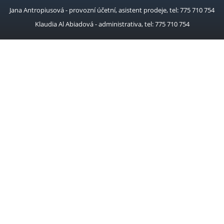
Jana Antropiusová - provozní účetní, asistent prodeje, tel: 775 710 754
Klaudia Al Abiadová - administrativa, tel: 775 710 754