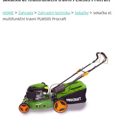
Zahrada
>
>
>
>
HOME
Zahrada
Zahradní technika
Sekačky
sekačka el.
Zahradní technika
multifunkční travní PLM505 Procraft
Čerpadla
Drtiče větví
Křovinořezy
Pily
Plotostřihy
Sekačky
Dmychadla
Vysokotlaké čističe
Aku kolečka
Zahradní ruční nářadí
Konve zalévací